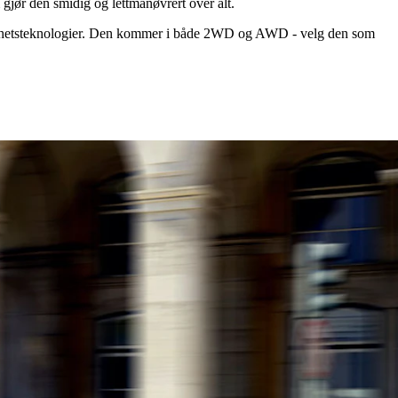
gjør den smidig og lettmanøvrert over alt.
kkerhetsteknologier. Den kommer i både 2WD og AWD - velg den som