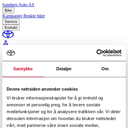
Sandnes Auto AS
Biler
Kampanjer
Brukte biler
Service
Kontakt
perm_identity
Min Toyota
Samtykke
Detaljer
Om
Hjem
/
Alt-i-ett
Denne nettsiden anvender cookies
Vi bruker informasjonskapsler for å gi innhold og
annonser et personlig preg, for å levere sosiale
mediefunksjoner og for å analysere trafikken vår. Vi deler
dessuten informasjon om hvordan du bruker nettstedet
vårt, med partnerne våre innen sosiale medier,