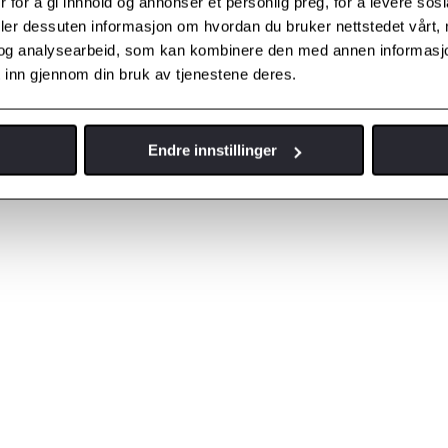
 for å gi innhold og annonser et personlig preg, for å levere sos
deler dessuten informasjon om hvordan du bruker nettstedet vårt,
og analysearbeid, som kan kombinere den med annen informasjon d
 inn gjennom din bruk av tjenestene deres.
Endre innstillinger