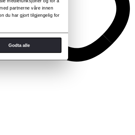
iale mediefunksjoner og for å
 med partnerne våre innen
u har gjort tilgjengelig for
Godta alle