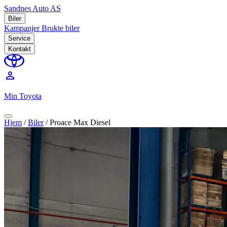
Sandnes Auto AS
Biler
Kampanjer
Brukte biler
Service
Kontakt
perm_identity
Min Toyota
Hjem
/
Biler
/
Proace Max Diesel