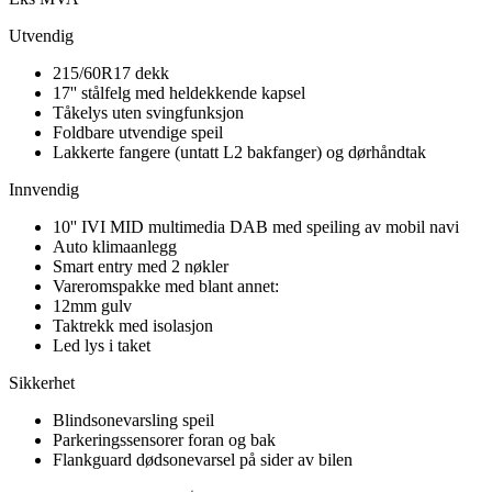
Utvendig
215/60R17 dekk
17'' stålfelg med heldekkende kapsel
Tåkelys uten svingfunksjon
Foldbare utvendige speil
Lakkerte fangere (untatt L2 bakfanger) og dørhåndtak
Innvendig
10'' IVI MID multimedia DAB med speiling av mobil navi
Auto klimaanlegg
Smart entry med 2 nøkler
Vareromspakke med blant annet:
12mm gulv
Taktrekk med isolasjon
Led lys i taket
Sikkerhet
Blindsonevarsling speil
Parkeringssensorer foran og bak
Flankguard dødsonevarsel på sider av bilen