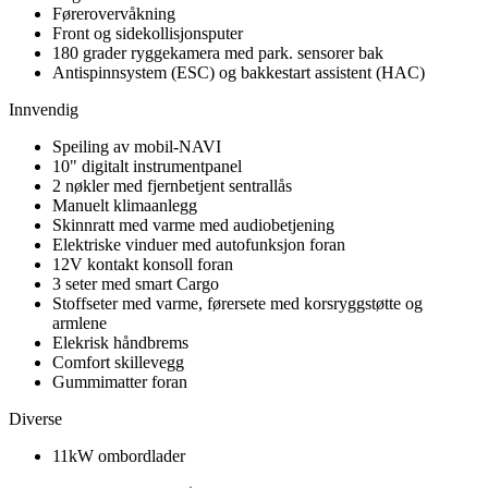
Førerovervåkning
Front og sidekollisjonsputer
180 grader ryggekamera med park. sensorer bak
Antispinnsystem (ESC) og bakkestart assistent (HAC)
Innvendig
Speiling av mobil-NAVI
10" digitalt instrumentpanel
2 nøkler med fjernbetjent sentrallås
Manuelt klimaanlegg
Skinnratt med varme med audiobetjening
Elektriske vinduer med autofunksjon foran
12V kontakt konsoll foran
3 seter med smart Cargo
Stoffseter med varme, førersete med korsryggstøtte og
armlene
Elekrisk håndbrems
Comfort skillevegg
Gummimatter foran
Diverse
11kW ombordlader