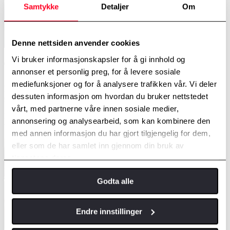
Samtykke
Detaljer
Om
Denne nettsiden anvender cookies
Vi bruker informasjonskapsler for å gi innhold og
Teknologi som fungerer
annonser et personlig preg, for å levere sosiale
mediefunksjoner og for å analysere trafikken vår. Vi deler
Ring, strøm media eller angi en navigasjonsdestinasjon på et
dessuten informasjon om hvordan du bruker nettstedet
øyeblikk via den lyse og responsive 10-tommers berøringsskjermen.
Systemet kan pares med smarttelefonen din på et øyeblikk, og er
vårt, med partnerne våre innen sosiale medier,
kompatibelt med Apple CarPlay og Android Auto, slik at du er
annonsering og analysearbeid, som kan kombinere den
tilkoblet uansett hvor du er.
med annen informasjon du har gjort tilgjengelig for dem,
eller som de har samlet inn gjennom din bruk av
tjenestene deres.
Godta alle
Endre innstillinger