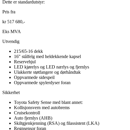
Dette er standardutstyr:
Pris fra
kr 517 680,-
Eks MVA
Utvendig
215/65-16 dekk
16" stålfelg med heldekkende kapsel
Reservehjul
LED kjørelys og LED nærlys og fjernlys
Ulakkerte støtfangere og dørhåndtak
Oppvarmede sidespeil
Oppvarmede spylerdyser foran
Sikkerhet
Toyota Safety Sense med blant annet:
Kollisjonsvern med autobrems
Cruisekontroll
Auto fjernlys (AHB)
Skiltgjenkjenning (RSA) og filassistent (LKA)
Regnsensor foran