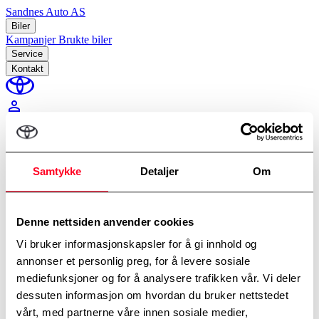
Sandnes Auto AS
Biler
Kampanjer
Brukte biler
Service
Kontakt
perm_identity
Min Toyota
Samtykke
Detaljer
Om
Hjem
/
Verkstedtime
Bestill verkstedtime
Denne nettsiden anvender cookies
Avdelinger
*
Velg avdeling
Vi bruker informasjonskapsler for å gi innhold og
annonser et personlig preg, for å levere sosiale
mediefunksjoner og for å analysere trafikken vår. Vi deler
dessuten informasjon om hvordan du bruker nettstedet
vårt, med partnerne våre innen sosiale medier,
Fornavn