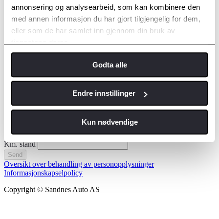
Etternavn
annonsering og analysearbeid, som kan kombinere den
med annen informasjon du har gjort tilgjengelig for dem,
Kontakt meg via
eller som de har samlet inn gjennom din bruk av
E-post
Telefon
tjenestene deres.
E-postadresse
*
Jeg ønsker time til
*
Godta alle
Endre innstillinger
Kun nødvendige
Hva kan vi hjelpe deg med?
*
Registreringsnummer
Km. stand
Send
Oversikt over behandling av personopplysninger
Informasjonskapselpolicy
Copyright © Sandnes Auto AS